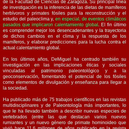
de la Facultad de Ciencias de Zaragoza. Su principal línea
de investigación es la inferencia de las dietas de mamíferos
herbívoros y primates fósiles para la reconstrucción y el
estudio del paleoclima y,
en especial, de eventos climáticos
pasados que implicaron calentamiento global
. El fin último
es comprender mejor los desencadenantes y la trayectoria
de dichos cambios en el clima y la respuesta de los
mamíferos, y elaborar predicciones para la lucha contra el
actual calentamiento global.
En los últimos años, DeMiguel ha centrado también su
investigación en las implicaciones éticas y sociales
vinculadas al patrimonio paleontológico y a la
geoconservación, fomentando el potencial de los fósiles
como elementos de divulgación y enseñanza para llegar a
la sociedad.
Ha publicado más de 75 trabajos científicos en las revistas
multidisciplinares y de Paleontología más importantes, lo
que le ha llevado también a describir nuevas especies de
vertebrados (entre las que destacan varios nuevos
rumiantes y un nuevo género de primate hominoideo que
vivió hace 11.6 millones de años publicado en la revista